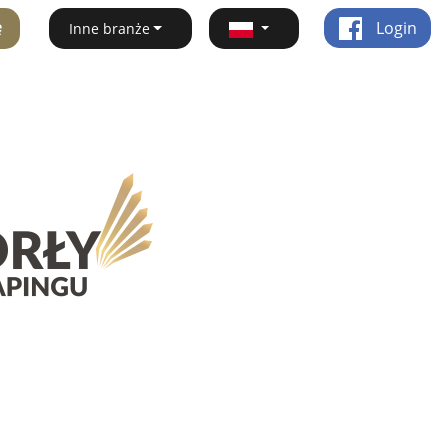
ę
Login
Inne branże