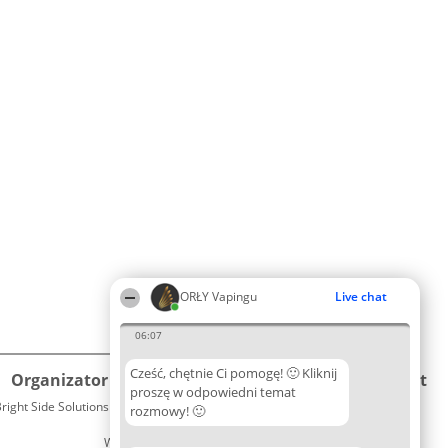
ORŁY Vapingu
Live chat
06:07
Cześć, chętnie Ci pomogę! 🙂 Kliknij
Organizator plebiscytu
Plebiscyt
Kontakt
proszę w odpowiedni temat
right Side Solutions sp. z o. o. sp. k.
Laureaci
rozmowy! 🙂
Kontakt
ul. Ruska 22
Lista
Wrocław 50-079
wszystkich