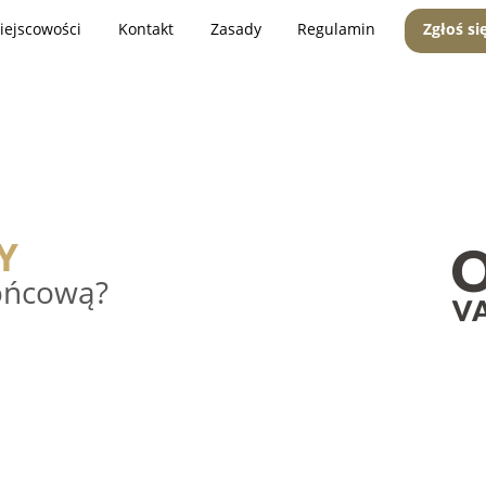
iejscowości
Kontakt
Zasady
Regulamin
Zgłoś si
Y
końcową?