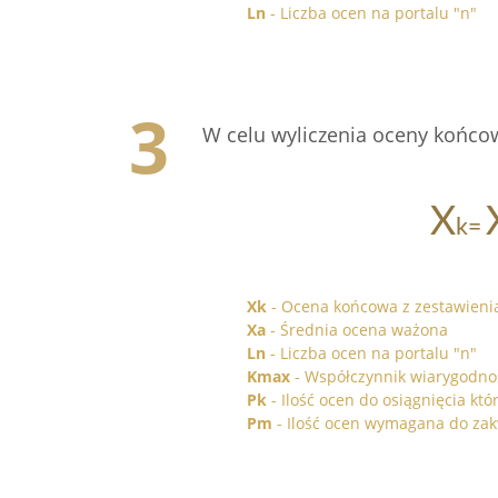
Ln
- Liczba ocen na portalu "n"
W celu wyliczenia oceny końc
Xk
- Ocena końcowa z zestawieni
Xa
- Średnia ocena ważona
Ln
- Liczba ocen na portalu "n"
Kmax
- Współczynnik wiarygodnoś
Pk
- Ilość ocen do osiągnięcia kt
Pm
- Ilość ocen wymagana do zakw