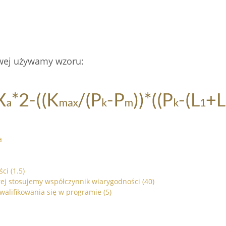
owej używamy wzoru:
a
ci (1.5)
órej stosujemy współczynnik wiarygodności (40)
alifikowania się w programie (5)