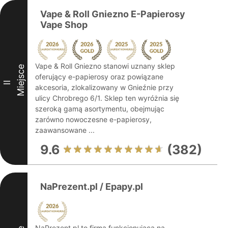
Vape & Roll Gniezno E-Papierosy
Vape Shop
Vape & Roll Gniezno stanowi uznany sklep
Miejsce
oferujący e-papierosy oraz powiązane
II
akcesoria, zlokalizowany w Gnieźnie przy
ulicy Chrobrego 6/1. Sklep ten wyróżnia się
szeroką gamą asortymentu, obejmując
zarówno nowoczesne e-papierosy,
zaawansowane ...
9.6
(382)
NaPrezent.pl / Epapy.pl
NaPrezent.pl to firma funkcjonująca na