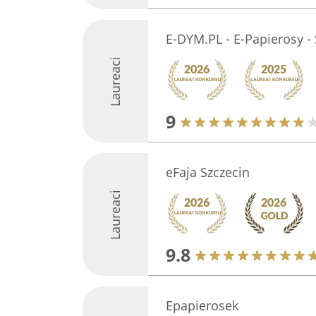
E-DYM.PL - E-Papierosy -
Laureaci
9
eFaja Szczecin
Laureaci
9.8
Epapierosek