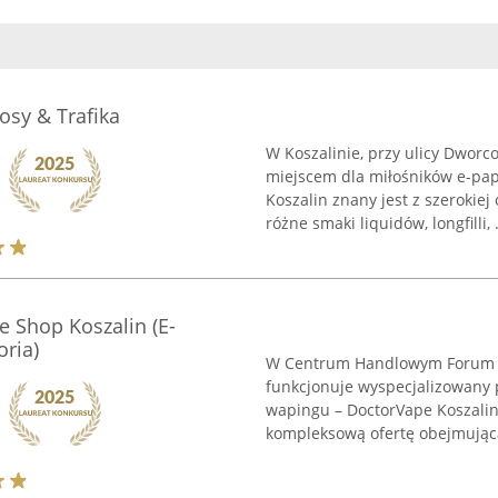
osy & Trafika
W Koszalinie, przy ulicy Dworc
miejscem dla miłośników e-pa
Koszalin znany jest z szerokiej
różne smaki liquidów, longfilli, .
 Shop Koszalin (E-
oria)
W Centrum Handlowym Forum w 
funkcjonuje wyspecjalizowany 
wapingu – DoctorVape Koszalin
kompleksową ofertę obejmującą 