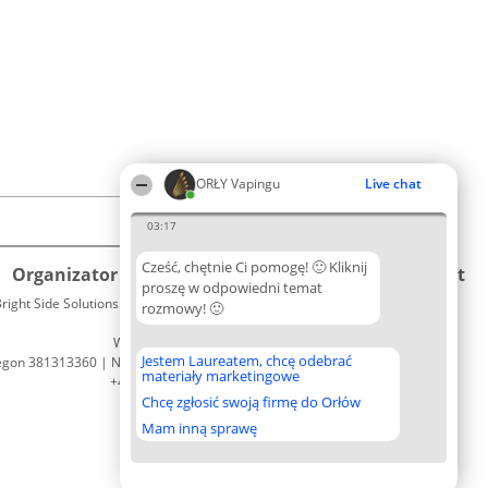
ORŁY Vapingu
Live chat
03:17
Cześć, chętnie Ci pomogę! 🙂 Kliknij
Organizator plebiscytu
Plebiscyt
Kontakt
proszę w odpowiedni temat
right Side Solutions sp. z o. o. sp. k.
Laureaci
rozmowy! 🙂
Kontakt
ul. Ruska 22
Lista
Wrocław 50-079
wszystkich
Jestem Laureatem, chcę odebrać
egon 381313360 | NIP 8943132676
Laureatów
materiały marketingowe
+48 508 492 400
Zasady
Chcę zgłosić swoją firmę do Orłów
Regulamin
Polityka
Mam inną sprawę
Prywatności