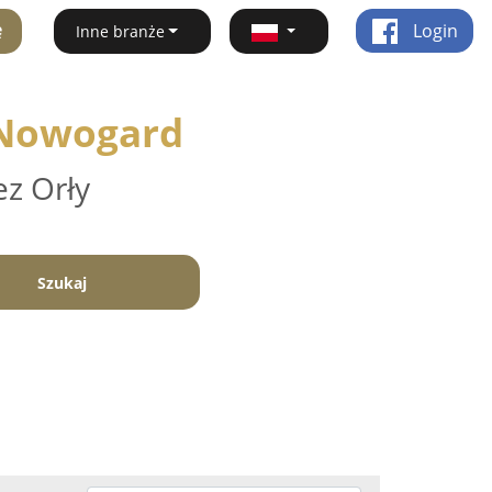
ę
Login
Inne branże
- Nowogard
ez Orły
Szukaj