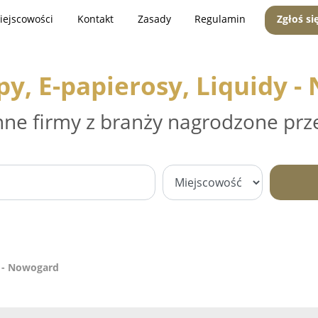
iejscowości
Kontakt
Zasady
Regulamin
Zgłoś si
y, E-papierosy, Liquidy 
nne firmy z branży nagrodzone prz
y - Nowogard