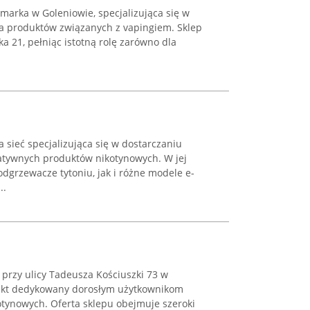
marka w Goleniowie, specjalizująca się w
a produktów związanych z vapingiem. Sklep
yka 21, pełniąc istotną rolę zarówno dla
a sieć specjalizująca się w dostarczaniu
atywnych produktów nikotynowych. W jej
odgrzewacze tytoniu, jak i różne modele e-
..
y przy ulicy Tadeusza Kościuszki 73 w
nkt dedykowany dorosłym użytkownikom
tynowych. Oferta sklepu obejmuje szeroki