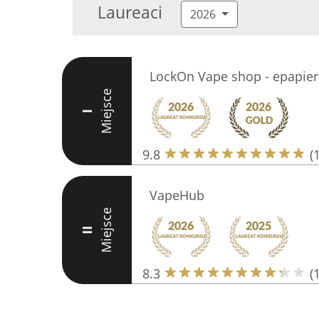
Laureaci
2026
LockOn Vape shop - epapier
Miejsce
I
9.8
(
VapeHub
Miejsce
II
8.3
(