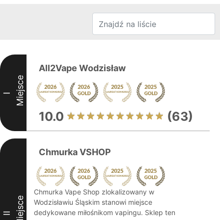
All2Vape Wodzisław
Miejsce
I
10.0
(63)
Chmurka VSHOP
Chmurka Vape Shop zlokalizowany w
Miejsce
Wodzisławiu Śląskim stanowi miejsce
dedykowane miłośnikom vapingu. Sklep ten
II