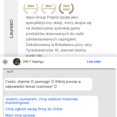
Vape Group Poland działa jako
Laureaci
specjalistyczny sklep, który skupia się
na dostarczaniu szerokiej gamy
produktów skierowanych do osób
zainteresowanych vapingiem.
Zlokalizowany w Bolesławcu przy ulicy
Tyrankiewiczów 16, stanowi istotny
punkt dla ...
ORŁY Vapingu
Live chat
9.1
13:37
Cześć, chętnie Ci pomogę! 🙂 Kliknij proszę w
Organizator plebiscytu
Plebiscyt
Kontakt
odpowiedni temat rozmowy! 🙂
Bright Side Solutions sp. z o.
Laureaci
Kontakt
o. sp. k.
Lista
ul. Ruska 22
wszystkich
Jestem Laureatem, chcę odebrać materiały
Wrocław 50-079
Laureatów
marketingowe
KRS 0000749100 | Regon
Zasady
381313360 | NIP 8943132676
Regulamin
Chcę zgłosić swoją firmę do Orłów
+48 508 492 400
Polityka
Mam inną sprawę
Prywatności