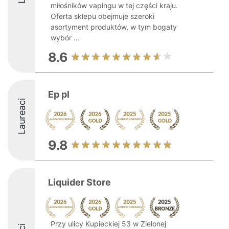
miłośników vapingu w tej części kraju.
Oferta sklepu obejmuje szeroki
asortyment produktów, w tym bogaty
wybór ...
8.6
Ep pl
Laureaci
9.8
Liquider Store
Przy ulicy Kupieckiej 53 w Zielonej