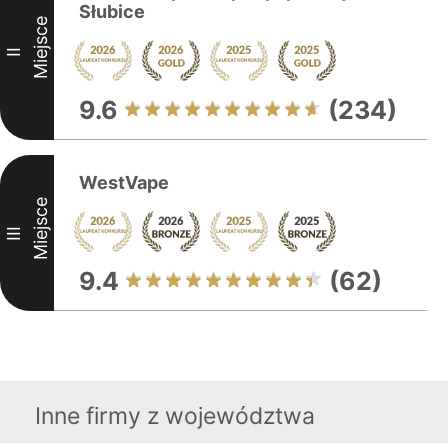
Słubice
Miejsce
II
9.6
(234)
WestVape
Miejsce
III
9.4
(62)
Inne firmy z województwa