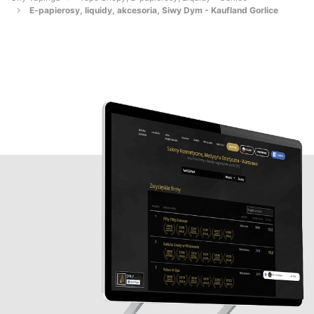
E-papierosy, liquidy, akcesoria, Siwy Dym - Kaufland Gorlice