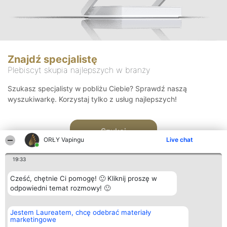
Znajdź specjalistę
Plebiscyt skupia najlepszych w branży
Szukasz specjalisty w pobliżu Ciebie? Sprawdź naszą
wyszukiwarkę. Korzystaj tylko z usług najlepszych!
Szukaj
ORŁY Vapingu
Live chat
19:33
Cześć, chętnie Ci pomogę! 🙂 Kliknij proszę w
odpowiedni temat rozmowy! 🙂
Organizator plebiscytu
Plebiscyt
Kontakt
Jestem Laureatem, chcę odebrać materiały
Bright Side Solutions sp. z o.
Laureaci
Kontakt
marketingowe
o. sp. k.
Lista