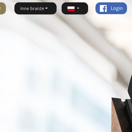
ę
Login
Inne branże