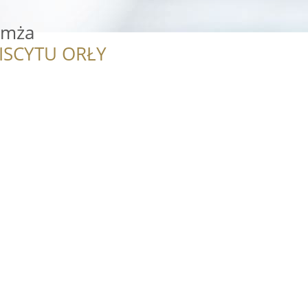
omża
ISCYTU ORŁY