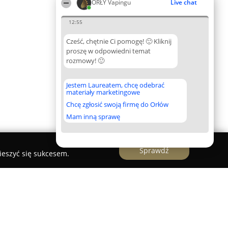
ORŁY Vapingu
Live chat
12:55
Cześć, chętnie Ci pomogę! 🙂 Kliknij
proszę w odpowiedni temat
rozmowy! 🙂
Jestem Laureatem, chcę odebrać
materiały marketingowe
Chcę zgłosić swoją firmę do Orłów
Mam inną sprawę
Sprawdź
ieszyć się sukcesem.