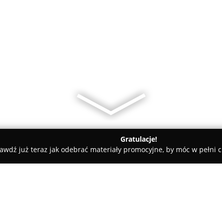
Gratulacje!
awdź już teraz jak odebrać materiały promocyjne, by móc w pełni c
- Łomża
E-papierosy Łomża