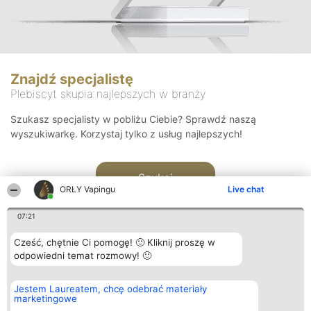
Znajdź specjalistę
Plebiscyt skupia najlepszych w branży
Szukasz specjalisty w pobliżu Ciebie? Sprawdź naszą
wyszukiwarkę. Korzystaj tylko z usług najlepszych!
Szukaj
ORŁY Vapingu
Live chat
07:21
Cześć, chętnie Ci pomogę! 🙂 Kliknij proszę w
odpowiedni temat rozmowy! 🙂
Organizator plebiscytu
Plebiscyt
Kontakt
Jestem Laureatem, chcę odebrać materiały
Bright Side Solutions sp. z o.
Laureaci
Kontakt
marketingowe
o. sp. k.
Lista
ul. Ruska 22
wszystkich