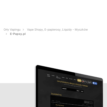
Orły Vapingu
Vape Shopy, E-papierosy, Liquidy - Myszków
E-Papsy.pl