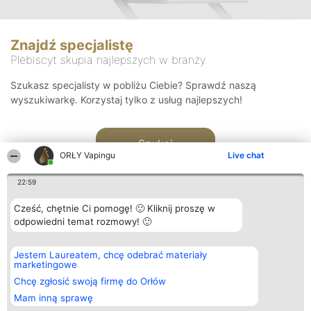
Znajdź specjalistę
Plebiscyt skupia najlepszych w branży
Szukasz specjalisty w pobliżu Ciebie? Sprawdź naszą
wyszukiwarkę. Korzystaj tylko z usług najlepszych!
Szukaj
ORŁY Vapingu
Live chat
22:59
Cześć, chętnie Ci pomogę! 🙂 Kliknij proszę w
odpowiedni temat rozmowy! 🙂
Organizator plebiscytu
Plebiscyt
Kontakt
Jestem Laureatem, chcę odebrać materiały
Bright Side Solutions sp. z o.
Laureaci
Kontakt
marketingowe
o. sp. k.
Lista
ul. Ruska 22
wszystkich
Chcę zgłosić swoją firmę do Orłów
Wrocław 50-079
Laureatów
Mam inną sprawę
KRS 0000749100 | Regon
Zasady
381313360 | NIP 8943132676
Regulamin