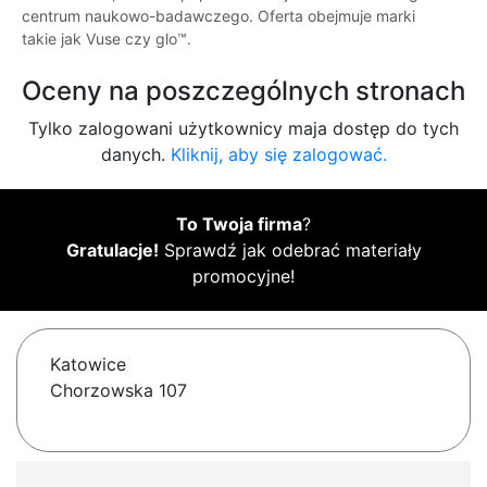
centrum naukowo-badawczego. Oferta obejmuje marki
takie jak Vuse czy glo™.
Oceny na poszczególnych stronach
Tylko zalogowani użytkownicy maja dostęp do tych
danych.
Kliknij, aby się zalogować.
To Twoja firma
?
Gratulacje!
Sprawdź jak odebrać materiały
promocyjne!
Katowice
Chorzowska 107