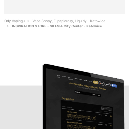
Orły Vapingu
Vape Shopy, E-papierosy, Liquidy - Katowice
INSPIRATION STORE - SILESIA City Center - Katowice