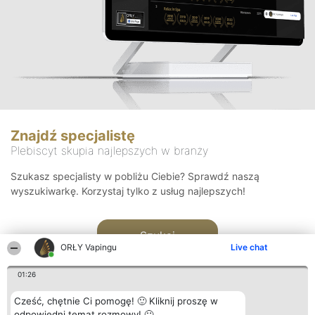
Znajdź specjalistę
Plebiscyt skupia najlepszych w branży
Szukasz specjalisty w pobliżu Ciebie? Sprawdź naszą
wyszukiwarkę. Korzystaj tylko z usług najlepszych!
Szukaj
ORŁY Vapingu
Live chat
01:26
Cześć, chętnie Ci pomogę! 🙂 Kliknij proszę w
odpowiedni temat rozmowy! 🙂