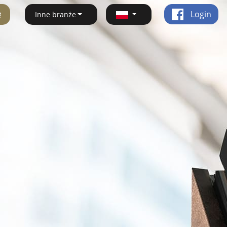
ę
Login
Inne branże