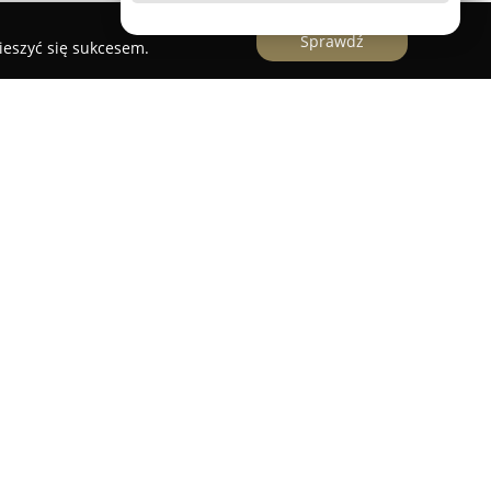
Sprawdź
ieszyć się sukcesem.
jalistyczny sklep zlokalizowany na Pradze
żu Ronda Waszyngtona, w pawilonie 8a przejścia
rojektowany z myślą o entuzjastach e-
e dobrany wybór produktów zarówno dla
jak i bardziej zaawansowanych osób
ozwiązań.
 obejmuje różnorodne e-papierosy oraz bogaty
owanych smakach i stężeniach, pozwalających na
lienta. W sklepie dostępne są także akcesoria, do