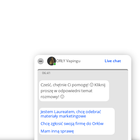
ORŁY Vapingu
Live chat
06:41
Cześć, chętnie Ci pomogę! 🙂 Kliknij
proszę w odpowiedni temat
rozmowy! 🙂
Jestem Laureatem, chcę odebrać
materiały marketingowe
Chcę zgłosić swoją firmę do Orłów
Mam inną sprawę