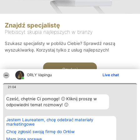
Znajdź specjalistę
Plebiscyt skupia najlepszych w branży
Szukasz specjalisty w pobliżu Ciebie? Sprawdź naszą
wyszukiwarkę. Korzystaj tylko z usług najlepszych!
Szukaj
ORŁY Vapingu
Live chat
21:04
Cześć, chętnie Ci pomogę! 🙂 Kliknij proszę w
odpowiedni temat rozmowy! 🙂
Organizator plebiscytu
Plebiscyt
Kontakt
Jestem Laureatem, chcę odebrać materiały
Bright Side Solutions sp. z o.
Laureaci
Kontakt
marketingowe
o. sp. k.
Lista
ul. Ruska 22
wszystkich
Chcę zgłosić swoją firmę do Orłów
Wrocław 50-079
Laureatów
Mam inną sprawę
KRS 0000749100 | Regon
Zasady