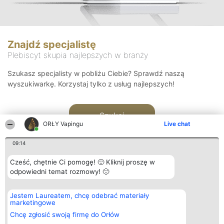
Znajdź specjalistę
Plebiscyt skupia najlepszych w branży
Szukasz specjalisty w pobliżu Ciebie? Sprawdź naszą
wyszukiwarkę. Korzystaj tylko z usług najlepszych!
Szukaj
ORŁY Vapingu
Live chat
09:14
Cześć, chętnie Ci pomogę! 🙂 Kliknij proszę w
odpowiedni temat rozmowy! 🙂
Organizator plebiscytu
Plebiscyt
Kontakt
Jestem Laureatem, chcę odebrać materiały
Bright Side Solutions sp. z o.
Laureaci
Kontakt
marketingowe
o. sp. k.
Lista
ul. Ruska 22
wszystkich
Chcę zgłosić swoją firmę do Orłów
Wrocław 50-079
Laureatów