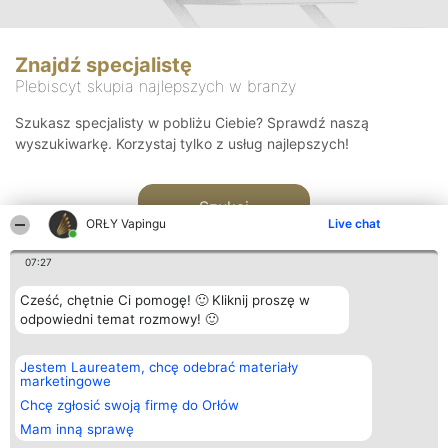
Znajdź specjalistę
Plebiscyt skupia najlepszych w branży
Szukasz specjalisty w pobliżu Ciebie? Sprawdź naszą
wyszukiwarkę. Korzystaj tylko z usług najlepszych!
Szukaj
ORŁY Vapingu
Live chat
07:27
Cześć, chętnie Ci pomogę! 🙂 Kliknij proszę w
odpowiedni temat rozmowy! 🙂
Organizator plebiscytu
Plebiscyt
Kontakt
Jestem Laureatem, chcę odebrać materiały
Bright Side Solutions sp. z o.
Laureaci
Kontakt
marketingowe
o. sp. k.
Lista
ul. Ruska 22
wszystkich
Chcę zgłosić swoją firmę do Orłów
Wrocław 50-079
Laureatów
Mam inną sprawę
KRS 0000749100 | Regon
Zasady
381313360 | NIP 8943132676
Regulamin