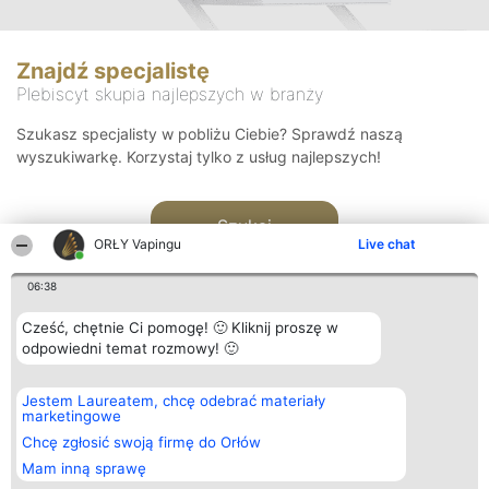
Znajdź specjalistę
Plebiscyt skupia najlepszych w branży
Szukasz specjalisty w pobliżu Ciebie? Sprawdź naszą
wyszukiwarkę. Korzystaj tylko z usług najlepszych!
Szukaj
ORŁY Vapingu
Live chat
06:38
Cześć, chętnie Ci pomogę! 🙂 Kliknij proszę w
odpowiedni temat rozmowy! 🙂
Organizator plebiscytu
Plebiscyt
Kontakt
Jestem Laureatem, chcę odebrać materiały
Bright Side Solutions sp. z o.
Laureaci
Kontakt
marketingowe
o. sp. k.
Lista
ul. Ruska 22
wszystkich
Chcę zgłosić swoją firmę do Orłów
Wrocław 50-079
Laureatów
Mam inną sprawę
KRS 0000749100 | Regon
Zasady
381313360 | NIP 8943132676
Regulamin