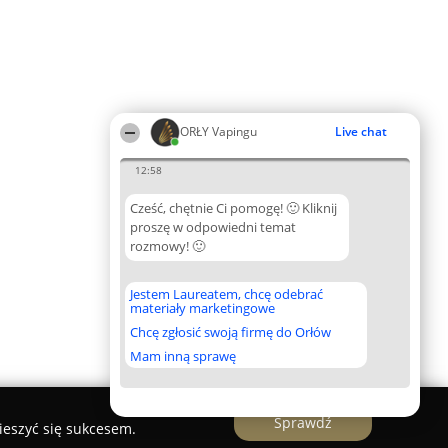
ORŁY Vapingu
Live chat
12:58
Cześć, chętnie Ci pomogę! 🙂 Kliknij
proszę w odpowiedni temat
rozmowy! 🙂
Jestem Laureatem, chcę odebrać
materiały marketingowe
Chcę zgłosić swoją firmę do Orłów
Mam inną sprawę
Sprawdź
ieszyć się sukcesem.