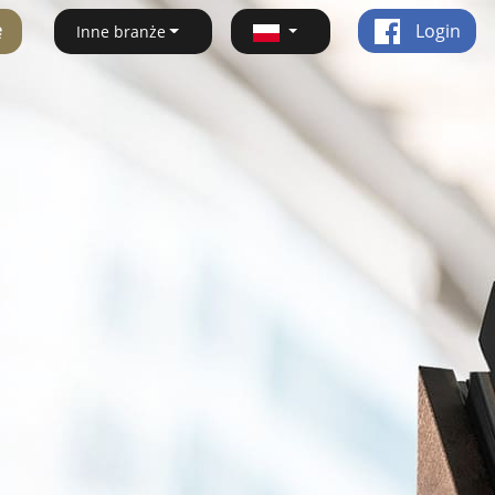
ę
Login
Inne branże