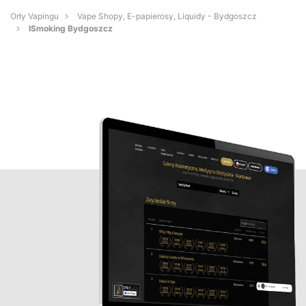
Orły Vapingu
Vape Shopy, E-papierosy, Liquidy - Bydgoszcz
ISmoking Bydgoszcz