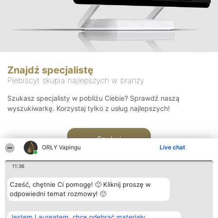
Znajdź specjalistę
Plebiscyt skupia najlepszych w branży
Szukasz specjalisty w pobliżu Ciebie? Sprawdź naszą
wyszukiwarkę. Korzystaj tylko z usług najlepszych!
Szukaj
ORŁY Vapingu
Live chat
11:36
Cześć, chętnie Ci pomogę! 🙂 Kliknij proszę w
odpowiedni temat rozmowy! 🙂
Organizator plebiscytu
Plebiscyt
Kontakt
Jestem Laureatem, chcę odebrać materiały
Bright Side Solutions sp. z o.
Laureaci
Kontakt