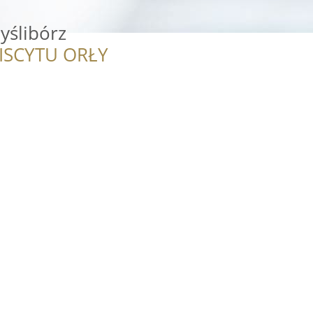
yślibórz
ISCYTU ORŁY