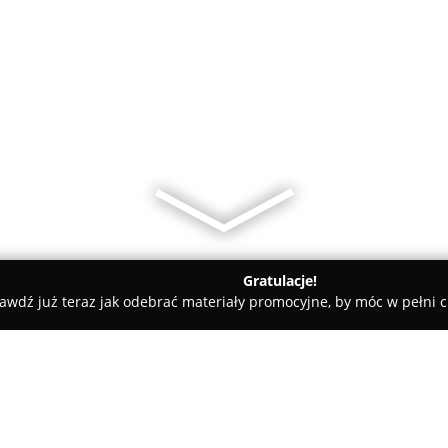
Gratulacje!
awdź już teraz jak odebrać materiały promocyjne, by móc w pełni c
 Myślibórz
Johny Vape - Myślibórz