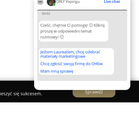
ORŁY Vapingu
Live chat
04:02
Cześć, chętnie Ci pomogę! 🙂 Kliknij
proszę w odpowiedni temat
rozmowy! 🙂
Jestem Laureatem, chcę odebrać
materiały marketingowe
Chcę zgłosić swoją firmę do Orłów
Mam inną sprawę
Sprawdź
ieszyć się sukcesem.