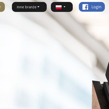
ę
Login
Inne branże