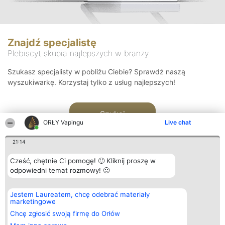
Znajdź specjalistę
Plebiscyt skupia najlepszych w branży
Szukasz specjalisty w pobliżu Ciebie? Sprawdź naszą
wyszukiwarkę. Korzystaj tylko z usług najlepszych!
Szukaj
ORŁY Vapingu
Live chat
21:14
Cześć, chętnie Ci pomogę! 🙂 Kliknij proszę w
odpowiedni temat rozmowy! 🙂
Organizator plebiscytu
Plebiscyt
Kontakt
Jestem Laureatem, chcę odebrać materiały
Bright Side Solutions sp. z o.
Laureaci
Kontakt
marketingowe
o. sp. k.
Lista
ul. Ruska 22
wszystkich
Chcę zgłosić swoją firmę do Orłów
Wrocław 50-079
Laureatów