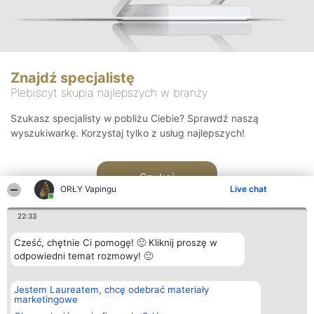
Znajdź specjalistę
Plebiscyt skupia najlepszych w branży
Szukasz specjalisty w pobliżu Ciebie? Sprawdź naszą
wyszukiwarkę. Korzystaj tylko z usług najlepszych!
Szukaj
ORŁY Vapingu
Live chat
22:33
Cześć, chętnie Ci pomogę! 🙂 Kliknij proszę w
odpowiedni temat rozmowy! 🙂
Organizator plebiscytu
Plebiscyt
Kontakt
Jestem Laureatem, chcę odebrać materiały
Bright Side Solutions sp. z o.
Laureaci
Kontakt
marketingowe
o. sp. k.
Lista
ul. Ruska 22
wszystkich