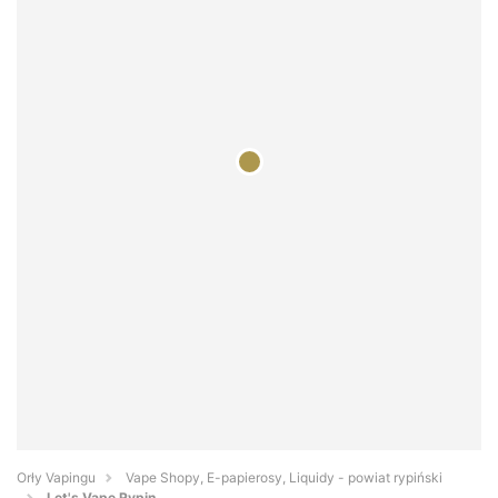
Orły Vapingu
Vape Shopy, E-papierosy, Liquidy - powiat rypiński
Let's Vape Rypin