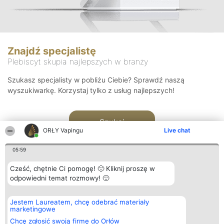
Znajdź specjalistę
Plebiscyt skupia najlepszych w branży
Szukasz specjalisty w pobliżu Ciebie? Sprawdź naszą
wyszukiwarkę. Korzystaj tylko z usług najlepszych!
Szukaj
ORŁY Vapingu
Live chat
05:59
Cześć, chętnie Ci pomogę! 🙂 Kliknij proszę w
odpowiedni temat rozmowy! 🙂
Organizator plebiscytu
Plebiscyt
Kontakt
Jestem Laureatem, chcę odebrać materiały
Bright Side Solutions sp. z o.
Laureaci
Kontakt
marketingowe
o. sp. k.
Lista
ul. Ruska 22
wszystkich
Chcę zgłosić swoją firmę do Orłów