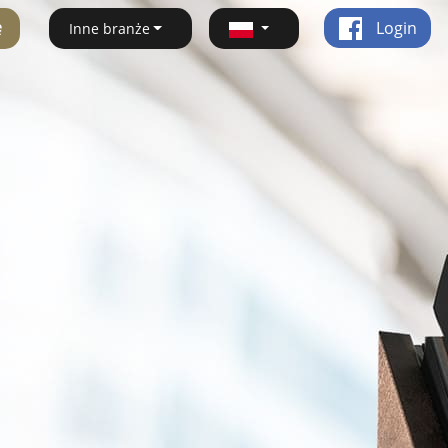
ę
Login
Inne branże