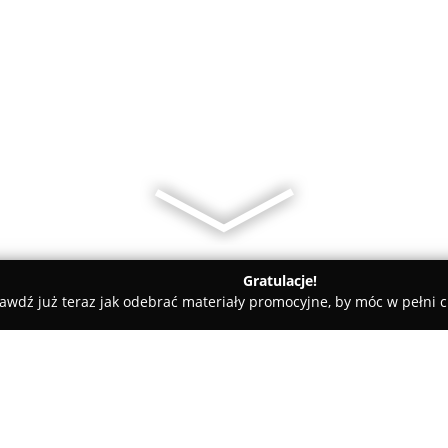
Gratulacje!
awdź już teraz jak odebrać materiały promocyjne, by móc w pełni c
- Gdańsk
Liquider Gdańsk Auchan