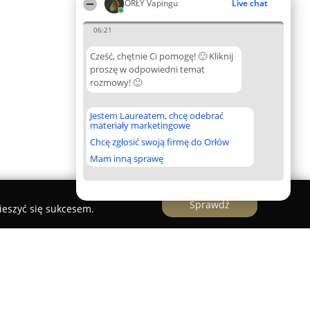
ORŁY Vapingu
Live chat
06:21
Cześć, chętnie Ci pomogę! 🙂 Kliknij
proszę w odpowiedni temat
rozmowy! 🙂
Jestem Laureatem, chcę odebrać
materiały marketingowe
Chcę zgłosić swoją firmę do Orłów
Mam inną sprawę
Sprawdź
ieszyć się sukcesem.