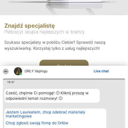
Znajdź specjalistę
Plebiscyt skupia najlepszych w branży
Szukasz specjalisty w pobliżu Ciebie? Sprawdź naszą
wyszukiwarkę. Korzystaj tylko z usług najlepszych!
Szukaj
ORŁY Vapingu
Live chat
19:37
Cześć, chętnie Ci pomogę! 🙂 Kliknij proszę w
odpowiedni temat rozmowy! 🙂
Organizator plebiscytu
Plebiscyt
Kontakt
Jestem Laureatem, chcę odebrać materiały
Bright Side Solutions sp. z o.
Laureaci
Kontakt
marketingowe
o. sp. k.
Lista
ul. Ruska 22
wszystkich
Chcę zgłosić swoją firmę do Orłów
Wrocław 50-079
Laureatów