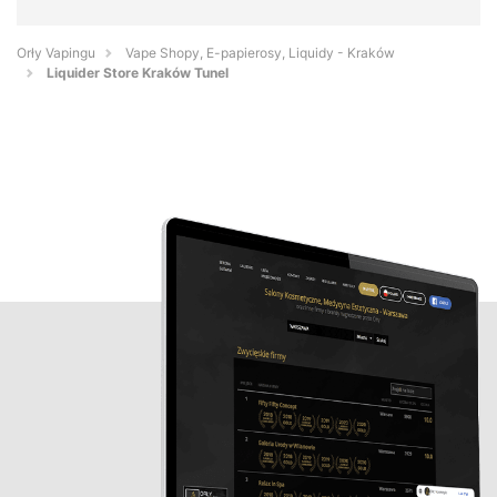
Orły Vapingu
Vape Shopy, E-papierosy, Liquidy - Kraków
Liquider Store Kraków Tunel