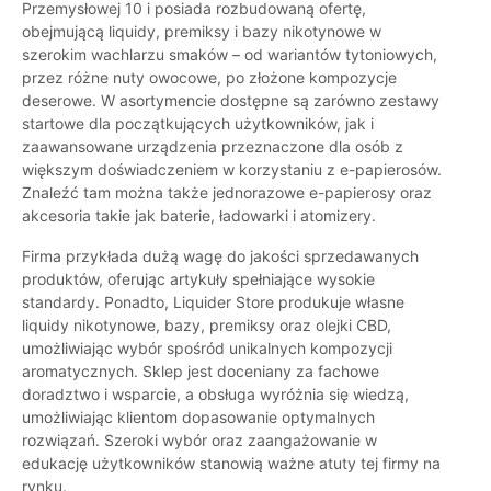
Przemysłowej 10 i posiada rozbudowaną ofertę,
obejmującą liquidy, premiksy i bazy nikotynowe w
szerokim wachlarzu smaków – od wariantów tytoniowych,
przez różne nuty owocowe, po złożone kompozycje
deserowe. W asortymencie dostępne są zarówno zestawy
startowe dla początkujących użytkowników, jak i
zaawansowane urządzenia przeznaczone dla osób z
większym doświadczeniem w korzystaniu z e-papierosów.
Znaleźć tam można także jednorazowe e-papierosy oraz
akcesoria takie jak baterie, ładowarki i atomizery.
Firma przykłada dużą wagę do jakości sprzedawanych
produktów, oferując artykuły spełniające wysokie
standardy. Ponadto, Liquider Store produkuje własne
liquidy nikotynowe, bazy, premiksy oraz olejki CBD,
umożliwiając wybór spośród unikalnych kompozycji
aromatycznych. Sklep jest doceniany za fachowe
doradztwo i wsparcie, a obsługa wyróżnia się wiedzą,
umożliwiając klientom dopasowanie optymalnych
rozwiązań. Szeroki wybór oraz zaangażowanie w
edukację użytkowników stanowią ważne atuty tej firmy na
rynku.