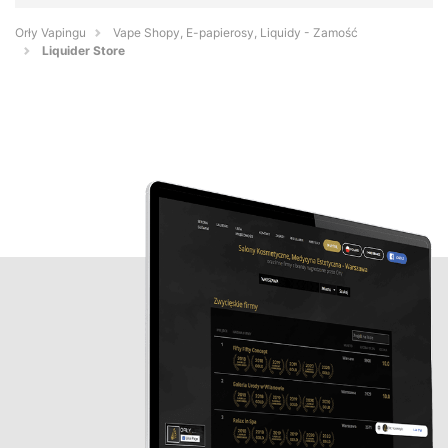
Orły Vapingu
Vape Shopy, E-papierosy, Liquidy - Zamość
Liquider Store