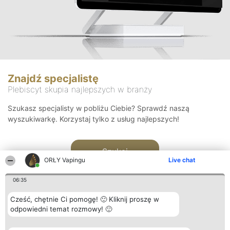
Znajdź specjalistę
Plebiscyt skupia najlepszych w branży
Szukasz specjalisty w pobliżu Ciebie? Sprawdź naszą
wyszukiwarkę. Korzystaj tylko z usług najlepszych!
Szukaj
ORŁY Vapingu
Live chat
06:35
Cześć, chętnie Ci pomogę! 🙂 Kliknij proszę w
odpowiedni temat rozmowy! 🙂
Organizator plebiscytu
Plebiscyt
Kontakt