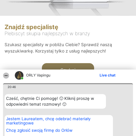
Znajdź specjalistę
Plebiscyt skupia najlepszych w branży
Szukasz specjalisty w pobliżu Ciebie? Sprawdź naszą
wyszukiwarkę. Korzystaj tylko z usług najlepszych!
Szukaj
ORŁY Vapingu
Live chat
20:46
Cześć, chętnie Ci pomogę! 🙂 Kliknij proszę w
odpowiedni temat rozmowy! 🙂
Organizator plebiscytu
Plebiscyt
Kontakt
Jestem Laureatem, chcę odebrać materiały
Bright Side Solutions sp. z o.
Laureaci
Kontakt
marketingowe
o. sp. k.
Lista
ul. Ruska 22
wszystkich
Chcę zgłosić swoją firmę do Orłów
Wrocław 50-079
Laureatów