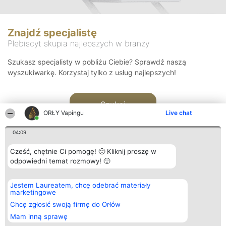
Znajdź specjalistę
Plebiscyt skupia najlepszych w branży
Szukasz specjalisty w pobliżu Ciebie? Sprawdź naszą
wyszukiwarkę. Korzystaj tylko z usług najlepszych!
Szukaj
ORŁY Vapingu
Live chat
04:09
Cześć, chętnie Ci pomogę! 🙂 Kliknij proszę w
odpowiedni temat rozmowy! 🙂
Organizator plebiscytu
Plebiscyt
Kontakt
Jestem Laureatem, chcę odebrać materiały
Bright Side Solutions sp. z o.
Laureaci
Kontakt
marketingowe
o. sp. k.
Lista
ul. Ruska 22
wszystkich
Chcę zgłosić swoją firmę do Orłów
Wrocław 50-079
Laureatów
Mam inną sprawę
KRS 0000749100 | Regon
Zasady
381313360 | NIP 8943132676
Regulamin