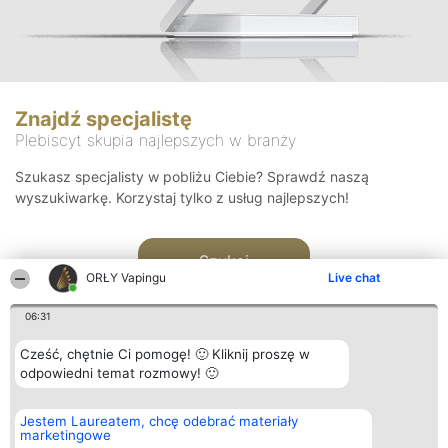
Znajdź specjalistę
Plebiscyt skupia najlepszych w branży
Szukasz specjalisty w pobliżu Ciebie? Sprawdź naszą
wyszukiwarkę. Korzystaj tylko z usług najlepszych!
Szukaj
ORŁY Vapingu
Live chat
06:31
Cześć, chętnie Ci pomogę! 🙂 Kliknij proszę w
odpowiedni temat rozmowy! 🙂
Organizator plebiscytu
Plebiscyt
Kontakt
Jestem Laureatem, chcę odebrać materiały
Bright Side Solutions sp. z o.
Laureaci
Kontakt
marketingowe
o. sp. k.
Lista