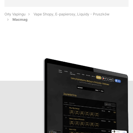
Orły Vapingu
Vape Shopy, E-papierosy, Liquidy - Pruszków
Macmag