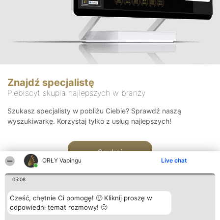
Znajdź specjalistę
Plebiscyt skupia najlepszych w branży
Szukasz specjalisty w pobliżu Ciebie? Sprawdź naszą
wyszukiwarkę. Korzystaj tylko z usług najlepszych!
Szukaj
ORŁY Vapingu
Live chat
05:08
Cześć, chętnie Ci pomogę! 🙂 Kliknij proszę w
odpowiedni temat rozmowy! 🙂