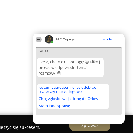
ORŁY Vapingu
Live chat
21:38
Cześć, chętnie Ci pomogę! 🙂 Kliknij
proszę w odpowiedni temat
rozmowy! 🙂
Jestem Laureatem, chcę odebrać
materiały marketingowe
Chcę zgłosić swoją firmę do Orłów
Mam inną sprawę
Sprawdź
ieszyć się sukcesem.