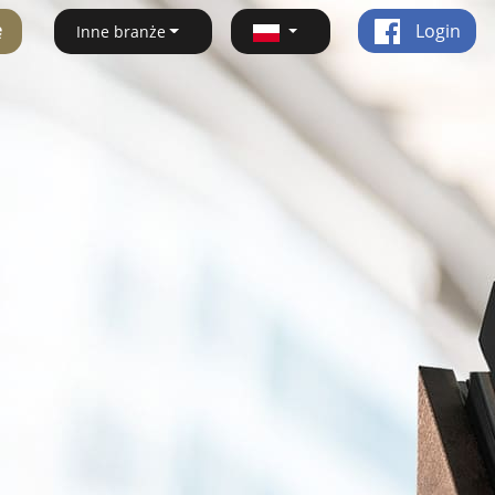
ę
Login
Inne branże