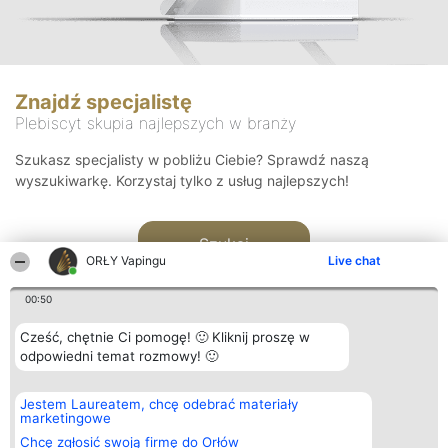
Znajdź specjalistę
Plebiscyt skupia najlepszych w branży
Szukasz specjalisty w pobliżu Ciebie? Sprawdź naszą
wyszukiwarkę. Korzystaj tylko z usług najlepszych!
Szukaj
ORŁY Vapingu
Live chat
00:50
Cześć, chętnie Ci pomogę! 🙂 Kliknij proszę w
odpowiedni temat rozmowy! 🙂
Organizator plebiscytu
Plebiscyt
Kontakt
Jestem Laureatem, chcę odebrać materiały
Bright Side Solutions sp. z o.
Laureaci
Kontakt
marketingowe
o. sp. k.
Lista
ul. Ruska 22
wszystkich
Chcę zgłosić swoją firmę do Orłów