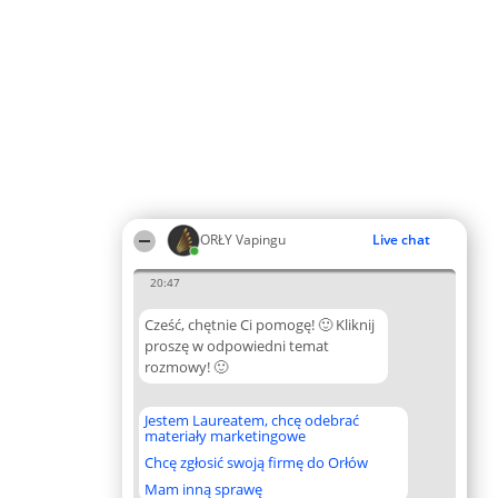
ORŁY Vapingu
Live chat
20:47
Cześć, chętnie Ci pomogę! 🙂 Kliknij
proszę w odpowiedni temat
rozmowy! 🙂
Jestem Laureatem, chcę odebrać
materiały marketingowe
Chcę zgłosić swoją firmę do Orłów
Mam inną sprawę