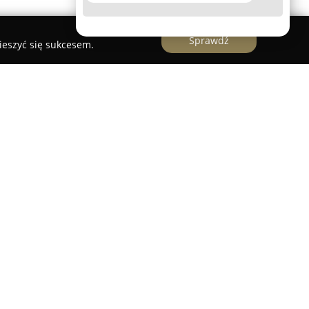
Sprawdź
ieszyć się sukcesem.
 mieszczącą się w Kolbudach przy Placu
unkcje sklepu vape oraz komisu, co wyróżnia ją na
iejsce o szerokim zakresie usług. Przedsiębiorstwo
annie dobranych produktów znanych marek, w tym
poo, Joytech oraz Vaporesso. Oferta obejmuje
norodne liquidy, premixy, longfille oraz bazy,
ób zainteresowanych aktualnymi trendami w