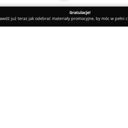
Gratulacje!
awdź już teraz jak odebrać materiały promocyjne, by móc w pełni c
- powiat gdański
OZAR Komis & Vape Shop
O firmie:
OZAR Komis & Vape
jest firmą
Kaszubskim 3 i łączy w sobie f
tle lokalnej konkurencji jako m
prezentuje bogaty wybór star
Smok, GeekVape, Lost Vape, Voo
liczne modele e-papierosów, róż
odpowiadające na potrzeby os
świecie vapingu.