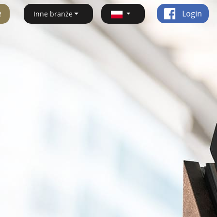
ę
Login
Inne branże