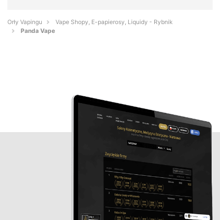
Orły Vapingu
Vape Shopy, E-papierosy, Liquidy - Rybnik
Panda Vape