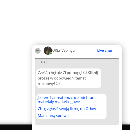
ORŁY Vapingu
Live chat
19:21
Cześć, chętnie Ci pomogę! 🙂 Kliknij
proszę w odpowiedni temat
rozmowy! 🙂
Jestem Laureatem, chcę odebrać
materiały marketingowe
Chcę zgłosić swoją firmę do Orłów
Mam inną sprawę