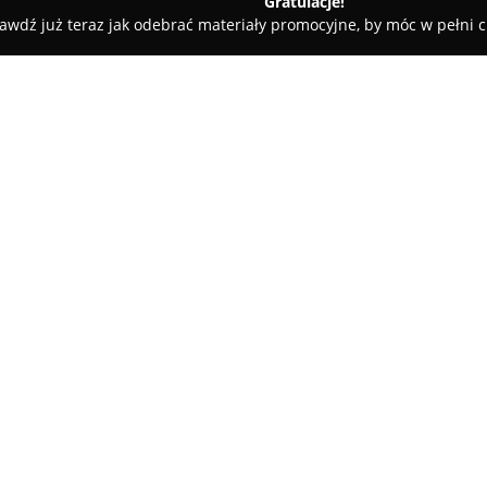
Gratulacje!
awdź już teraz jak odebrać materiały promocyjne, by móc w pełni c
- Stalowa Wola
Cloudshop
O firmie:
W Stalowej Woli, przy ulicy Ni
dedykowany zarówno doświadc
dopiero wchodzącym w świat e
urządzenia renomowanych prod
papierosów, szeroki asortymen
nikotyny, a także rozmaite akce
Zatrudniony w sklepie zespół 
pomoc przy wyborze produktów
preferencji. Każdy klient, niez
doradztwo i znalezienie odpowi