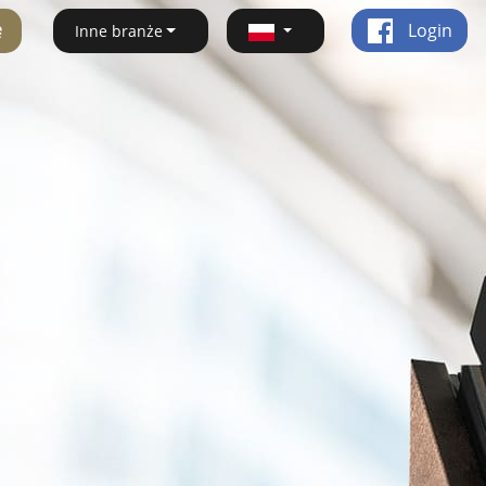
ę
Login
Inne branże