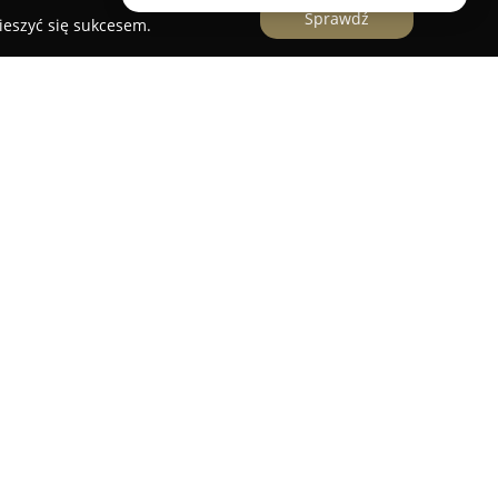
Sprawdź
ieszyć się sukcesem.
ezłomnych 70, znajduje się
Cloudshop
, sklep
zonym miłośnikom wapingu, jak i osobom
-papierosów. W placówce tej dostępne są
ucentów, obejmujące bogaty wybór modeli e-
t liquidów o różnorodnych smakach i poziomach
soria i premixy.
profesjonalistów zapewnia wsparcie oraz fachową
 najlepiej dostosowanych do indywidualnych
ależnie od doświadczenia, może liczyć na
edniego rozwiązania. Firma kładzie nacisk na