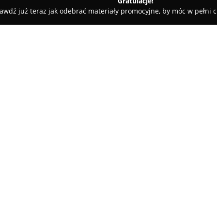
Gratulacje!
awdź już teraz jak odebrać materiały promocyjne, by móc w pełni c
- Poznań
SOFLY
O firmie:
SOFLY
działa na polskim rynku 
elektronicznych papierosów. P
jako potencjalnie mniej szkodl
tytoniowych. Początkowo aktyw
stacjonarnej, czego efektem je
Z czasem marka zaczęła dynami
do rosnącego grona entuzjast
wiedzy o elektronicznych papie
produktową. Firma oferuje boga
mody oraz zestawy AIO, a także