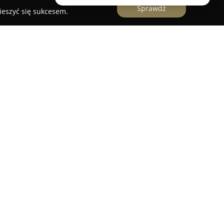
Sprawdź
ieszyć się sukcesem.
od 2013 roku, skupiając się na branży
rzedsiębiorstwo propaguje ideę e-papierosów
iwej alternatywy dla tradycyjnych produktów
ność firmy koncentrowała się na sprzedaży
st obecność 65 placówek w 38 miastach Polski.
cznie rozwijać sprzedaż internetową, docierając
ów wapowania. Misją SOFLY jest promowanie
rosach poprzez szeroką i atrakcyjną ofertę
ty wybór modeli e-papierosów, takich jak pody,
 atomizery, grzałki, akumulatory i szeroką gamę