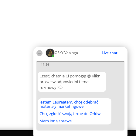
ORŁY Vapingu
Live chat
11:26
Cześć, chętnie Ci pomogę! 🙂 Kliknij
proszę w odpowiedni temat
rozmowy! 🙂
Jestem Laureatem, chcę odebrać
materiały marketingowe
Chcę zgłosić swoją firmę do Orłów
Mam inną sprawę