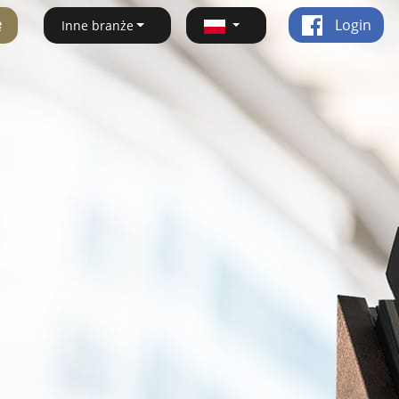
ę
Login
Inne branże