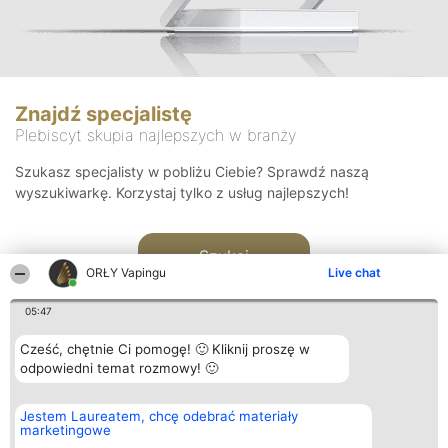
Znajdź specjalistę
Plebiscyt skupia najlepszych w branży
Szukasz specjalisty w pobliżu Ciebie? Sprawdź naszą
wyszukiwarkę. Korzystaj tylko z usług najlepszych!
Szukaj
ORŁY Vapingu
Live chat
05:47
Cześć, chętnie Ci pomogę! 🙂 Kliknij proszę w
odpowiedni temat rozmowy! 🙂
Organizator plebiscytu
Plebiscyt
Kontakt
Jestem Laureatem, chcę odebrać materiały
Bright Side Solutions sp. z o.
Laureaci
Kontakt
marketingowe
o. sp. k.
Lista
ul. Ruska 22
wszystkich