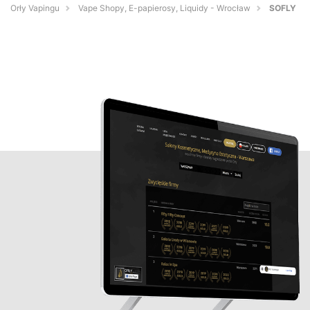
Orły Vapingu
Vape Shopy, E-papierosy, Liquidy - Wrocław
SOFLY