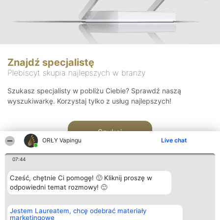
Znajdź specjalistę
Plebiscyt skupia najlepszych w branży
Szukasz specjalisty w pobliżu Ciebie? Sprawdź naszą
wyszukiwarkę. Korzystaj tylko z usług najlepszych!
Szukaj
ORŁY Vapingu
Live chat
07:44
Cześć, chętnie Ci pomogę! 🙂 Kliknij proszę w
odpowiedni temat rozmowy! 🙂
Organizator plebiscytu
Plebiscyt
Kontakt
Jestem Laureatem, chcę odebrać materiały
Bright Side Solutions sp. z o.
Laureaci
Kontakt
marketingowe
o. sp. k.
Lista