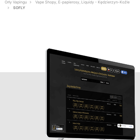
Orły Vapingu
Vape Shopy, E-papierosy, Liquidy - Kędzierzyn-Koźle
SOFLY