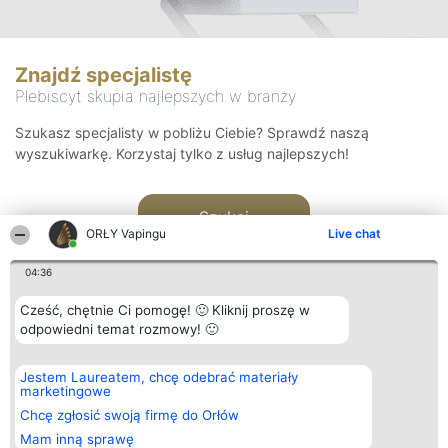
Znajdź specjalistę
Plebiscyt skupia najlepszych w branży
Szukasz specjalisty w pobliżu Ciebie? Sprawdź naszą
wyszukiwarkę. Korzystaj tylko z usług najlepszych!
Szukaj
ORŁY Vapingu
Live chat
04:36
Cześć, chętnie Ci pomogę! 🙂 Kliknij proszę w
odpowiedni temat rozmowy! 🙂
Organizator plebiscytu
Plebiscyt
Kontakt
Jestem Laureatem, chcę odebrać materiały
Bright Side Solutions sp. z o.
Laureaci
Kontakt
marketingowe
o. sp. k.
Lista
ul. Ruska 22
wszystkich
Chcę zgłosić swoją firmę do Orłów
Wrocław 50-079
Laureatów
Mam inną sprawę
KRS 0000749100 | Regon
Zasady