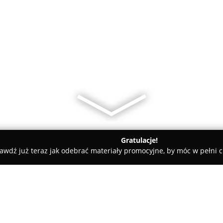
Gratulacje!
awdź już teraz jak odebrać materiały promocyjne, by móc w pełni c
 powiat ostrowski
- Papierosy Liquidy | Kalisz | Ostrów Wielkopolski | Czekanów