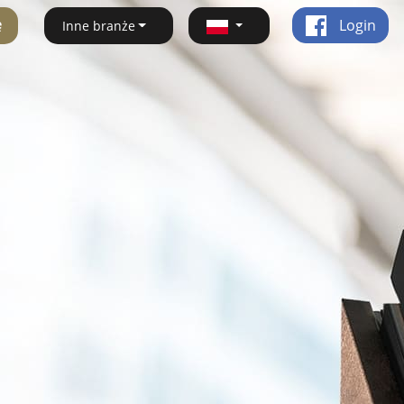
ę
Login
Inne branże