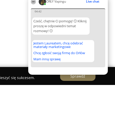
ORŁY Vapingu
Live chat
04:42
Cześć, chętnie Ci pomogę! 🙂 Kliknij
proszę w odpowiedni temat
rozmowy! 🙂
Jestem Laureatem, chcę odebrać
materiały marketingowe
Chcę zgłosić swoją firmę do Orłów
Mam inną sprawę
Sprawdź
ieszyć się sukcesem.