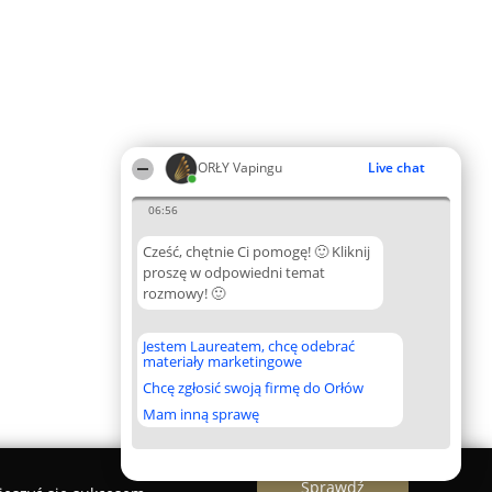
ORŁY Vapingu
Live chat
06:56
Cześć, chętnie Ci pomogę! 🙂 Kliknij
proszę w odpowiedni temat
rozmowy! 🙂
Jestem Laureatem, chcę odebrać
materiały marketingowe
Chcę zgłosić swoją firmę do Orłów
Mam inną sprawę
Sprawdź