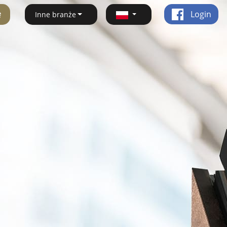
ę
Login
Inne branże