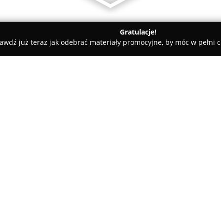
Gratulacje!
awdź już teraz jak odebrać materiały promocyjne, by móc w pełni c
 powiat kielecki
Vapepik VapeShop E-papierosy Akcesoria
soria
O firmie:
W miejscowości Morawica, przy 
sklep
Vapepik VapeShop E-pap
ważniejszych miejsc dla osób 
Przedsiębiorstwo oferuje roz
cechują się intuicyjną obsługą
odpowiadając codziennym potr
szeroki zestaw liquidów o róż
słodkie warianty deserowe – 