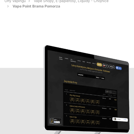
Orły Vapingu
Vape Shopy, E-papierosy, Liquidy - Chojnice
Vape Point Brama Pomorza