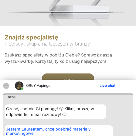
Znajdź specjalistę
Plebiscyt skupia najlepszych w branży
Szukasz specjalisty w pobliżu Ciebie? Sprawdź naszą
wyszukiwarkę. Korzystaj tylko z usług najlepszych!
Szukaj
ORŁY Vapingu
Live chat
16:03
Cześć, chętnie Ci pomogę! 🙂 Kliknij proszę w
odpowiedni temat rozmowy! 🙂
Organizator plebiscytu
Plebiscyt
Kontakt
Jestem Laureatem, chcę odebrać materiały
Bright Side Solutions sp. z o.
Laureaci
Kontakt
marketingowe
o. sp. k.
Lista