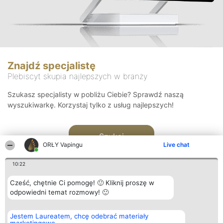
Znajdź specjalistę
Plebiscyt skupia najlepszych w branży
Szukasz specjalisty w pobliżu Ciebie? Sprawdź naszą
wyszukiwarkę. Korzystaj tylko z usług najlepszych!
Szukaj
ORŁY Vapingu
Live chat
10:22
Cześć, chętnie Ci pomogę! 🙂 Kliknij proszę w
odpowiedni temat rozmowy! 🙂
Organizator plebiscytu
Plebiscyt
Kontakt
Jestem Laureatem, chcę odebrać materiały
Bright Side Solutions sp. z o.
Laureaci
Kontakt