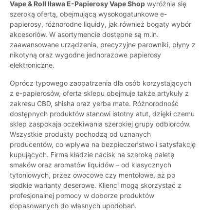
Vape & Roll Iława E-Papierosy Vape Shop
wyróżnia się
szeroką ofertą, obejmującą wysokogatunkowe e-
papierosy, różnorodne liquidy, jak również bogaty wybór
akcesoriów. W asortymencie dostępne są m.in.
zaawansowane urządzenia, precyzyjne parowniki, płyny z
nikotyną oraz wygodne jednorazowe papierosy
elektroniczne.
Oprócz typowego zaopatrzenia dla osób korzystających
z e-papierosów, oferta sklepu obejmuje także artykuły z
zakresu CBD, shisha oraz yerba mate. Różnorodność
dostępnych produktów stanowi istotny atut, dzięki czemu
sklep zaspokaja oczekiwania szerokiej grupy odbiorców.
Wszystkie produkty pochodzą od uznanych
producentów, co wpływa na bezpieczeństwo i satysfakcję
kupujących. Firma kładzie nacisk na szeroką paletę
smaków oraz aromatów liquidów – od klasycznych
tytoniowych, przez owocowe czy mentolowe, aż po
słodkie warianty deserowe. Klienci mogą skorzystać z
profesjonalnej pomocy w doborze produktów
dopasowanych do własnych upodobań.