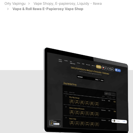
Orły Vapingu
Vape Shopy, E-papierosy, Liquidy - Iława
Vape & Roll Iława E-Papierosy Vape Shop