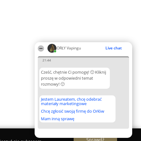
ORŁY Vapingu
Live chat
21:44
Cześć, chętnie Ci pomogę! 🙂 Kliknij
proszę w odpowiedni temat
rozmowy! 🙂
Jestem Laureatem, chcę odebrać
materiały marketingowe
Chcę zgłosić swoją firmę do Orłów
Mam inną sprawę
Sprawdź