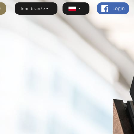
ę
Login
Inne branże