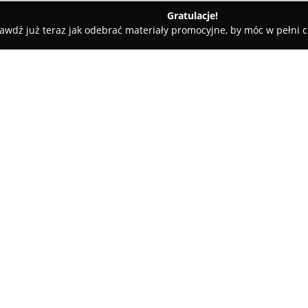
Gratulacje!
awdź już teraz jak odebrać materiały promocyjne, by móc w pełni c
 powiat kazimierski
Vape Shop Kazimierza Wielka (E-smoke St
ke Station)
O firmie:
Punkt mieszczący się przy ulic
istotną rolę dla osób zainter
początkujących, jak i bardzie
dysponuje wyspecjalizowanym
dostępnym w sprzedaży stacjon
produktów, które cechuje zróżn
dostosowanie wyboru do indyw
Propozycja sklepu obejmuje e-p
zapewnia kompleksowość asort