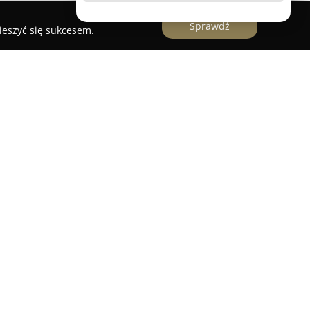
Sprawdź
ieszyć się sukcesem.
ation)
y Armii Krajowej 13 w Kazimierzy Wielkiej odgrywa
esowanych wapowaniem, zarówno dla
j zaawansowanych użytkowników. Sklep ten
 asortymentem przeznaczonym do wapowania,
arnej. W ofercie znajduje się szeroka gama
icowanie i wysoka jakość, co pozwala na
idualnych oczekiwań kupujących.
apierosy, liquidy oraz różnorodne akcesoria, co
ymentu dla każdego klienta. Osoby odwiedzające