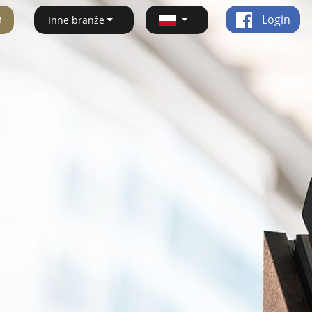
ę
Login
Inne branże