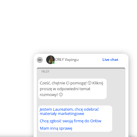
ORŁY Vapingu
Live chat
16:21
Cześć, chętnie Ci pomogę! 🙂 Kliknij
proszę w odpowiedni temat
rozmowy! 🙂
Jestem Laureatem, chcę odebrać
materiały marketingowe
Chcę zgłosić swoją firmę do Orłów
Mam inną sprawę