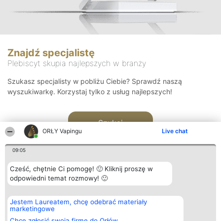
Znajdź specjalistę
Plebiscyt skupia najlepszych w branży
Szukasz specjalisty w pobliżu Ciebie? Sprawdź naszą
wyszukiwarkę. Korzystaj tylko z usług najlepszych!
Szukaj
ORŁY Vapingu
Live chat
09:05
Cześć, chętnie Ci pomogę! 🙂 Kliknij proszę w
odpowiedni temat rozmowy! 🙂
Organizator plebiscytu
Plebiscyt
Kontakt
Jestem Laureatem, chcę odebrać materiały
Bright Side Solutions sp. z o.
Laureaci
Kontakt
marketingowe
o. sp. k.
Lista
ul. Ruska 22
wszystkich
Chcę zgłosić swoją firmę do Orłów