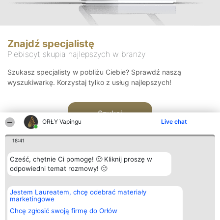
Znajdź specjalistę
Plebiscyt skupia najlepszych w branży
Szukasz specjalisty w pobliżu Ciebie? Sprawdź naszą
wyszukiwarkę. Korzystaj tylko z usług najlepszych!
Szukaj
ORŁY Vapingu
Live chat
18:41
Cześć, chętnie Ci pomogę! 🙂 Kliknij proszę w
odpowiedni temat rozmowy! 🙂
Organizator plebiscytu
Plebiscyt
Kontakt
Jestem Laureatem, chcę odebrać materiały
Bright Side Solutions sp. z o.
Laureaci
Kontakt
marketingowe
o. sp. k.
Lista
ul. Ruska 22
wszystkich
Chcę zgłosić swoją firmę do Orłów
Wrocław 50-079
Laureatów