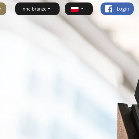
ę
Login
Inne branże