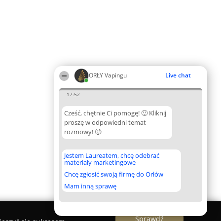
ORŁY Vapingu
Live chat
17:52
Cześć, chętnie Ci pomogę! 🙂 Kliknij
proszę w odpowiedni temat
rozmowy! 🙂
Jestem Laureatem, chcę odebrać
materiały marketingowe
Chcę zgłosić swoją firmę do Orłów
Mam inną sprawę
Sprawdź